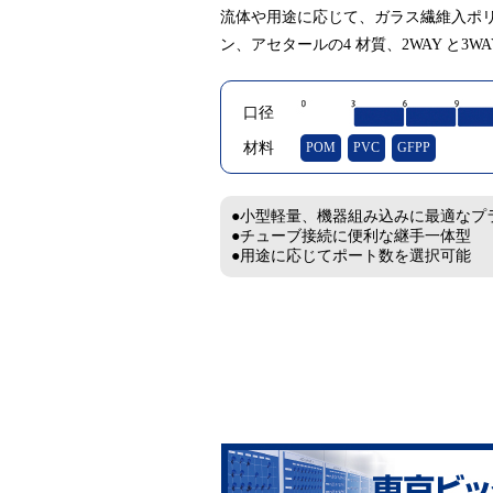
流体や用途に応じて、ガラス繊維入ポリ
ン、アセタールの4 材質、2WAY と3
口径
材料
POM
PVC
GFPP
●小型軽量、機器組み込みに最適なプ
●チューブ接続に便利な継手一体型
●用途に応じてポート数を選択可能