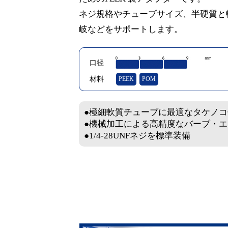
ネジ規格やチューブサイズ、半硬質と
岐などをサポートします。
口径
材料
PEEK
POM
●極細軟質チューブに最適なタケノコ
●機械加工による高精度なバーブ・エ
●1/4-28UNFネジを標準装備