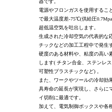
器です。
電源やフロンガスを使用するこ
で最大温度差-75℃(供給圧0.7Mp
超低温空気を吐出します。
生成された冷却空気の代表的な
チックなどの加工工程中で発生
硬度のある材料や、粘度の高い
します( チタン合金、ステンレ
可塑性プラスチックなど) 。
また、ワークやツールの冷却効
具寿命の延長が実現し、さらに
イ切削に最適です。
加えて、電気制御ボックスや各